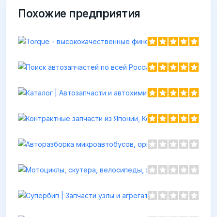
Похожие предприятия
To
ht
Поиск автозапча
https://gisauto.ru