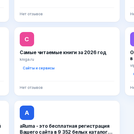
Нет отзывов
Н
С
Самые читаемые книги за 2026 год
О
в
kniga.ru
v
Сайты и сервисы
Нет отзывов
Н
A
й
aRuma - это бесплатная регистрация
Вашего сайта в 9 352 белых каталогов