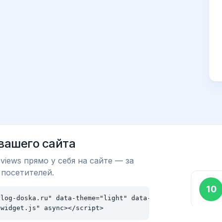
 вашего сайта
views прямо у себя на сайте — за
 посетителей.
log-doska.ru" data-theme="light" data-size="md"></div>

/widget.js" async></script>