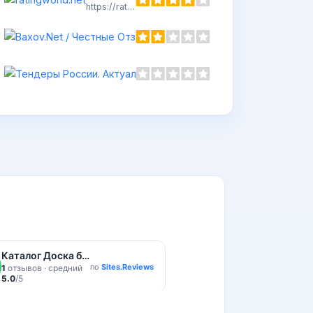
https://ratingworld.net
Baxov.Net / Честные Отзывы
https://baxov.net