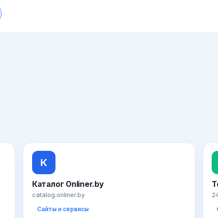
К
Каталог Onliner.by
T
catalog.onliner.by
24
Сайты и сервисы