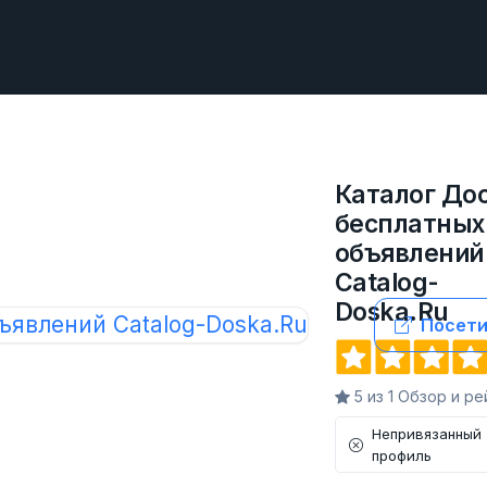
Каталог До
бесплатных
объявлений
Catalog-
Doska.Ru
Посети
5 из 1 Обзор и ре
Непривязанный
профиль