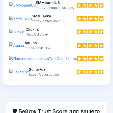
SMMpanelUS
https://smmpanelus.com/
SMMLavka
https://smmlavka.ru/
Click.ru
https://click.ru/
Aqulas
https://aqulas.ru/
SellerFox
https://sellerden.ru/
🛡️ Бейдж Trust Score для вашего