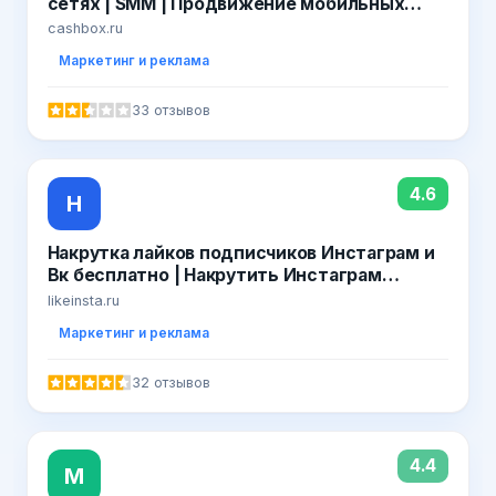
сетях | SММ | Продвижение мобильных
приложений
cashbox.ru
Маркетинг и реклама
33 отзывов
4.6
Н
Накрутка лайков подписчиков Инстаграм и
Вк бесплатно | Накрутить Инстаграм
Вконтакте онлайн быстро 2019
likeinsta.ru
Маркетинг и реклама
32 отзывов
4.4
M