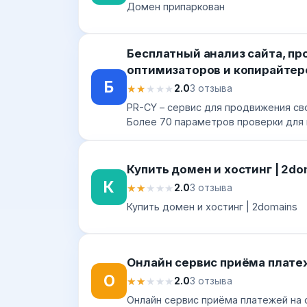
Домен припаркован
Бесплатный анализ сайта, пр
оптимизаторов и копирайтер
Б
★★★★★
★★★★★
2.0
3 отзыва
PR-CY – сервис для продвижения св
Более 70 параметров проверки для 
Купить домен и хостинг | 2do
К
★★★★★
★★★★★
2.0
3 отзыва
Купить домен и хостинг | 2domains
Онлайн сервис приёма платеж
О
★★★★★
★★★★★
2.0
3 отзыва
Онлайн сервис приёма платежей на 