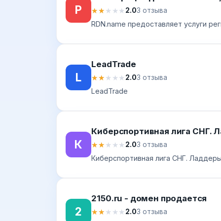
Р
★★★★★
★★★★★
2.0
3 отзыва
RDN.name предоставляет услуги рег
LeadTrade
L
★★★★★
★★★★★
2.0
3 отзыва
LeadTrade
Киберспортивная лига СНГ. Л
К
★★★★★
★★★★★
2.0
3 отзыва
Киберспортивная лига СНГ. Ладдеры
2150.ru - домен продается
2
★★★★★
★★★★★
2.0
3 отзыва