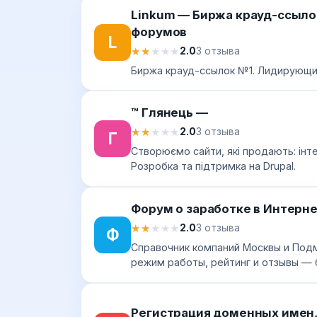
Linkum — Биржа крауд-ссыло
форумов
L
★★★★★
★★★★★
2.0
3 отзыва
Биржа крауд-ссылок №1. Лидирующи
™ Глянець —
★★★★★
★★★★★
2.0
3 отзыва
Г
Створюємо сайти, які продають: інте
Розробка та підтримка на Drupal.
Форум о заработке в Интерн
★★★★★
★★★★★
2.0
3 отзыва
Ф
Справочник компаний Москвы и Подмо
режим работы, рейтинг и отзывы — 
Регистрация доменных имен, 