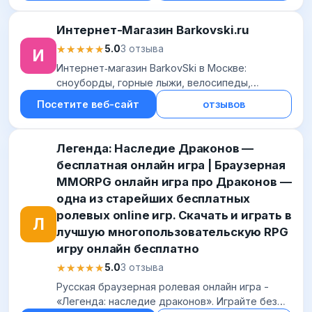
Интернет-Магазин Barkovski.ru
★★★★★
★★★★★
5.0
3 отзыва
И
Интернет‑магазин BarkovSki в Москве:
сноуборды, горные лыжи, велосипеды,
экипировка и аксессуары. Лучшие бренды,
Посетите веб-сайт
отзывов
скидки, доставка по РФ, гарантия низкой цены.
Легенда: Наследие Драконов —
бесплатная онлайн игра | Браузерная
MMORPG онлайн игра про Драконов —
одна из старейших бесплатных
ролевых online игр. Скачать и играть в
Л
лучшую многопользовательскую RPG
игру онлайн бесплатно
★★★★★
★★★★★
5.0
3 отзыва
Русская браузерная ролевая онлайн игра -
«Легенда: наследие драконов». Играйте без