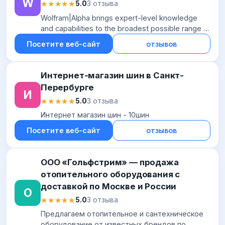
W
★★★★★
★★★★★
5.0
3 отзыва
Wolfram|Alpha brings expert-level knowledge
and capabilities to the broadest possible range of
people—spanning all professions and education
Посетите веб-сайт
отзывов
levels.
Интернет-магазин шин в Санкт-
Перербурге
И
★★★★★
★★★★★
5.0
3 отзыва
Интернет магазин шин - 10шин
Посетите веб-сайт
отзывов
ООО «Гольфстрим» — продажа
отопительного оборудования с
доставкой по Москве и России
О
★★★★★
★★★★★
5.0
3 отзыва
Предлагаем отопительное и сантехническое
оборудование от известных брендов по