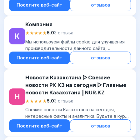
скачивания и установки. Любой желающий
Посетите веб-сайт
отзывов
может войти в игру, примкнув к одной из
враждующ...
Компания
★★★★★
★★★★★
5.0
3 отзыва
К
Мы используем файлы cookie для улучшения
производительности данного сайта,
персонализации контента, а также для
Посетите веб-сайт
отзывов
содействия в маркетинговой деятельности,
сборе статистики...
Новости Казахстана ▷ Свежие
новости РК КЗ на сегодня ▷ Главные
новости Казахстана | NUR.KZ
Н
★★★★★
★★★★★
5.0
3 отзыва
Свежие новости Казахстана на сегодня,
интересные факты и аналитика. Будьте в курсе
последних событий РК и мира с NUR.KZ
Посетите веб-сайт
отзывов