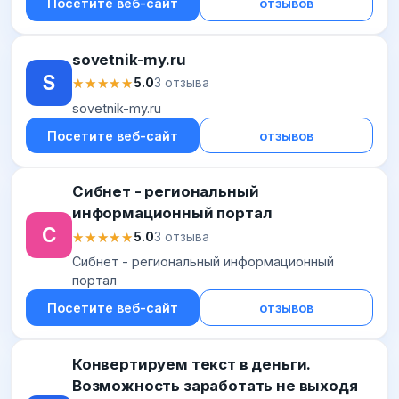
Посетите веб-сайт
отзывов
возможность обучаться новому и
путешествовать по всему ми...
sovetnik-my.ru
S
★★★★★
★★★★★
5.0
3 отзыва
sovetnik-my.ru
Посетите веб-сайт
отзывов
Сибнет - региональный
информационный портал
С
★★★★★
★★★★★
5.0
3 отзыва
Сибнет - региональный информационный
портал
Посетите веб-сайт
отзывов
Конвертируем текст в деньги.
Возможность заработать не выходя