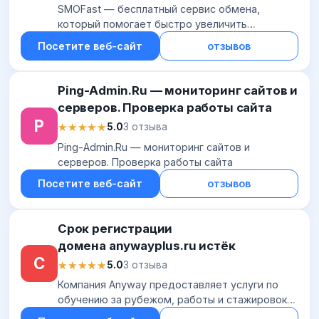
SMOFast — бесплатный сервис обмена,
который помогает быстро увеличить
подписчиков, лайки и просмотры во всех
Посетите веб-сайт
отзывов
соцсетях.
Ping-Admin.Ru — мониторинг сайтов и
серверов. Проверка работы сайта
P
★★★★★
★★★★★
5.0
3 отзыва
Ping-Admin.Ru — мониторинг сайтов и
серверов. Проверка работы сайта
Посетите веб-сайт
отзывов
Срок регистрации
домена anywayplus.ru истёк
С
★★★★★
★★★★★
5.0
3 отзыва
Компания Anyway предоставляет услуги по
обучению за рубежом, работы и стажировок
за границей. Наши программы это