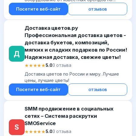
доступным ценам. После оформления заказа
Посетите веб-сайт
отзывов
мы доставим вам товары в кратчайшие сроки,
либо вы...
Доставка цветов.ру
Профессиональная доставка цветов -
доставка букетов, композиций,
мягких и сладких подарков по России!
Д
Надежная доставка, свежие цветы!
★★★★★
★★★★★
5.0
3 отзыва
Доставка цветов по России и миру. Лучшие
цены, лучшие цветы!
Посетите веб-сайт
отзывов
SMM продвижение в социальных
сетях – Система раскрутки
SMOService
S
★★★★★
★★★★★
5.0
3 отзыва