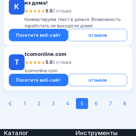
из дома!
К
★★★★★
★★★★★
5.0
3 отзыва
Конвертируем текст в деньги. Возможность
заработать не выходя из дома!
Посетите веб-сайт
отзывов
tcomonline.com
T
★★★★★
★★★★★
5.0
3 отзыва
tcomonline.com
Посетите веб-сайт
отзывов
1
2
3
4
5
6
7
8
Каталог
Инструменты