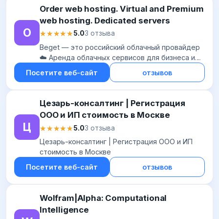
Order web hosting. Virtual and Premium
web hosting. Dedicated servers
O
★★★★★
★★★★★
5.0
3 отзыва
Beget — это российский облачный провайдер
☁️ Аренда облачных сервисов для бизнеса и
IT-проектов : выделенные серверы, VPS/VDS,
Посетите веб-сайт
отзывов
S3-хранилище, DBaaS, хостинг, регистрация д...
Цезарь-консалтинг | Регистрация
ООО и ИП стоимость в Москве
Ц
★★★★★
★★★★★
5.0
3 отзыва
Цезарь-консалтинг | Регистрация ООО и ИП
стоимость в Москве
Посетите веб-сайт
отзывов
Wolfram|Alpha: Computational
Intelligence