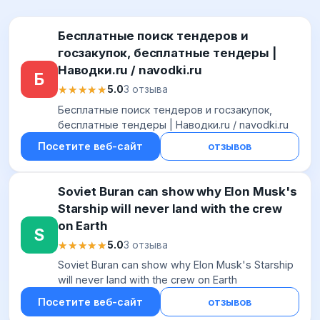
Бесплатные поиск тендеров и
госзакупок, бесплатные тендеры |
Наводки.ru / navodki.ru
Б
★★★★★
★★★★★
5.0
3 отзыва
Бесплатные поиск тендеров и госзакупок,
бесплатные тендеры | Наводки.ru / navodki.ru
Посетите веб-сайт
отзывов
Soviet Buran can show why Elon Musk's
Starship will never land with the crew
on Earth
S
★★★★★
★★★★★
5.0
3 отзыва
Soviet Buran can show why Elon Musk's Starship
will never land with the crew on Earth
Посетите веб-сайт
отзывов