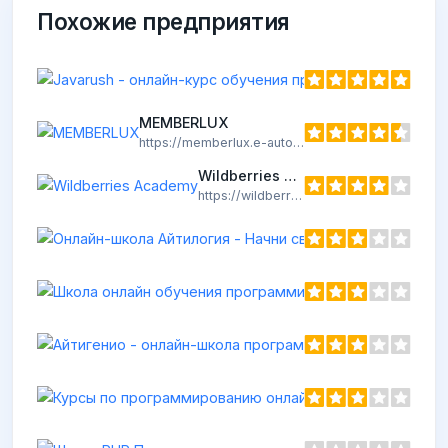
Похожие предприятия
MEMBERLUX
https://memberlux.e-autopay.com/
Wildberries Academy
https://wildberries-edu.ru/
Онл
http